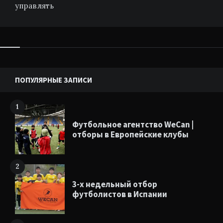
управлять
Виджеты
ПОПУЛЯРНЫЕ ЗАПИСИ
1
Футбольное агентство WeCan |
отборы в Европейские клубы
2
3-х недельный отбор
футболистов в Испании