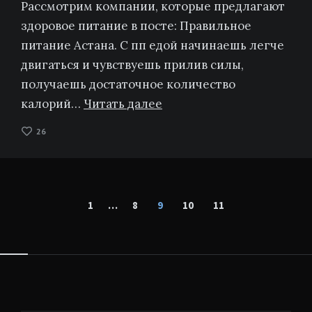
Рассмотрим компании, которые предлагают
здоровое питание в посте: Правильное
питание Астана. С пп едой начинаешь легче
двигаться и чувствуешь прилив силы,
получаешь достаточное количество
калорий…
Читать далее
26
Пагинация
1
…
8
9
10
11
записей
Виджеты